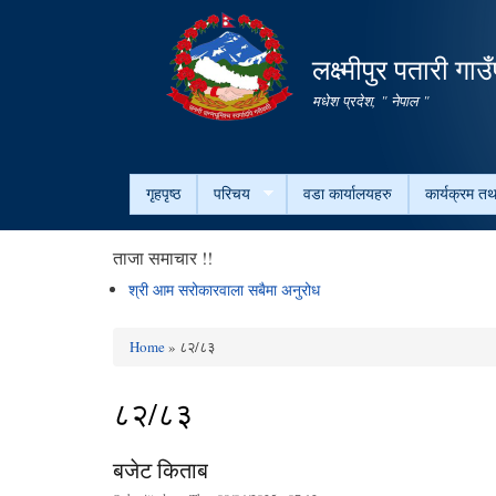
लक्ष्मीपुर पतारी गा
मधेश प्रदेश, " नेपाल "
गृहपृष्ठ
परिचय
वडा कार्यालयहरु
कार्यक्रम त
ताजा समाचार !!
श्री आम सरोकारवाला सबैमा अनुरोध
Home
» ८२/८३
You are here
८२/८३
बजेट किताब