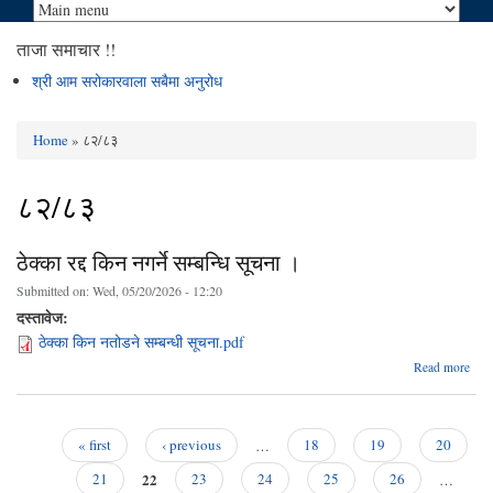
ताजा समाचार !!
श्री आम सरोकारवाला सबैमा अनुरोध
Home
» ८२/८३
You are here
८२/८३
ठेक्का रद्द किन नगर्ने सम्बन्धि सूचना ।
Submitted on:
Wed, 05/20/2026 - 12:20
दस्तावेज:
ठेक्का किन नतोडने सम्बन्धी सूचना.pdf
abo
Read more
ठेक
र
क
नगर
« first
‹ previous
…
18
19
20
सम्बन
Pages
22
सूच
21
23
24
25
26
…