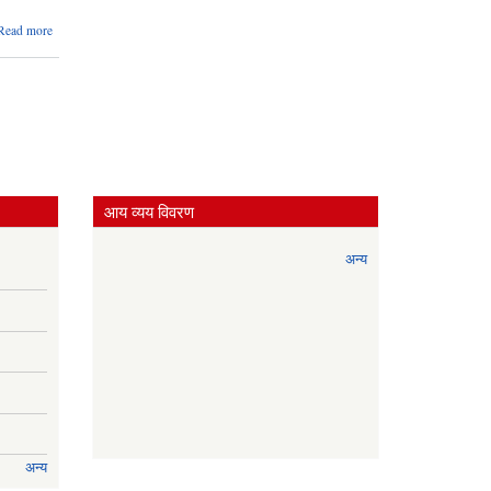
about
Read more
आ.व.
२०८०।८१
को सातौ
गाउँसभामा
बार्षिक बजेट,
निति तथा
कार्यक्रमहरु
प्रस्तुतिकरण
।
आय व्यय विवरण
अन्य
अन्य