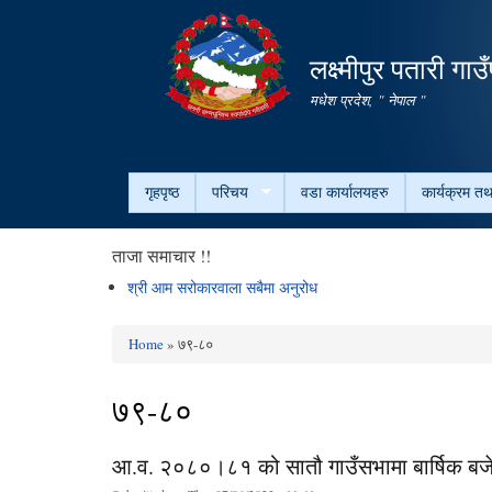
लक्ष्मीपुर पतारी गा
मधेश प्रदेश, " नेपाल "
गृहपृष्ठ
परिचय
वडा कार्यालयहरु
कार्यक्रम त
ताजा समाचार !!
श्री आम सरोकारवाला सबैमा अनुरोध
Home
» ७९-८०
You are here
७९-८०
आ.व. २०८०।८१ को सातौ गाउँसभामा बार्षिक बजेट